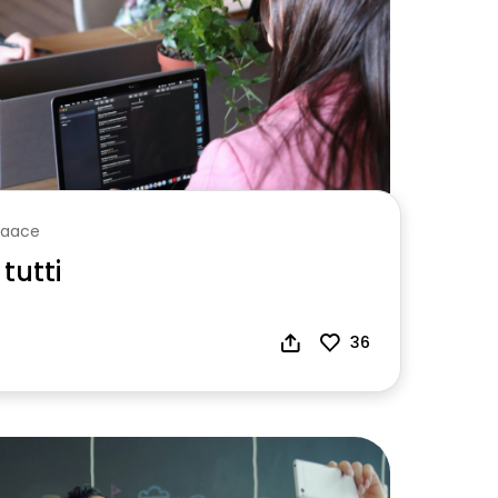
vaace
tutti
36