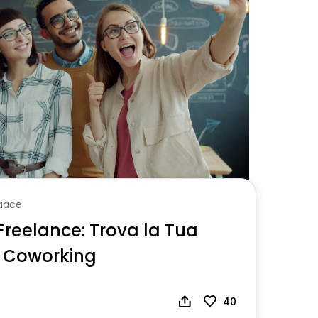
aace
Freelance: Trova la Tua
el Coworking
40