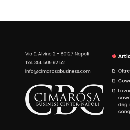
Via E. Alvino 2 – 80127 Napoli
Arti
Tel. 351. 509 92 52
Oltre
info@cimarosabusiness.com
Cowo
Lavo
cowo
degli
conq