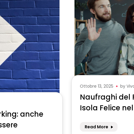
Ottobre 13, 2025
by
Viv
Naufraghi del 
Isola Felice n
rking: anche
essere
Read More